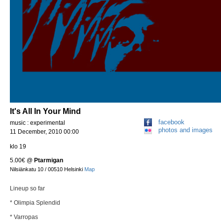
It's All In Your Mind
facebook
music : experimental
photos and images
11 December, 2010 00:00
klo 19
5.00€
@
Ptarmigan
Nilsiänkatu 10 / 00510 Helsinki
Map
Lineup so far
* Olimpia Splendid
* Varropas