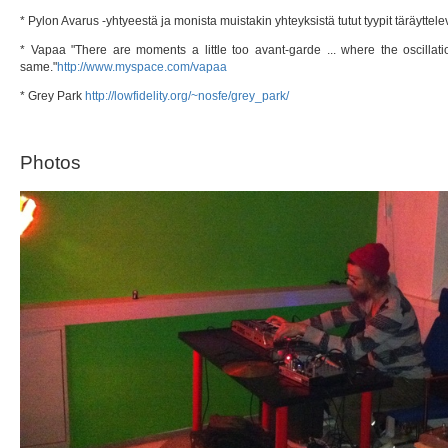
* Pylon Avarus -yhtyeestä ja monista muistakin yhteyksistä tutut tyypit täräyttele
* Vapaa "There are moments a little too avant-garde ... where the oscilla
same."
http://www.myspace.com/vapaa
* Grey Park
http://lowfidelity.org/~nosfe/grey_park/
Photos