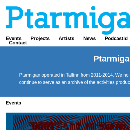
Events
Projects
Artists
News
Podcastid
Contact
Ptarmiga
Ptarmigan operated in Tallinn from 2011-2014. We no lo
continue to serve as an archive of the activities prod
Events