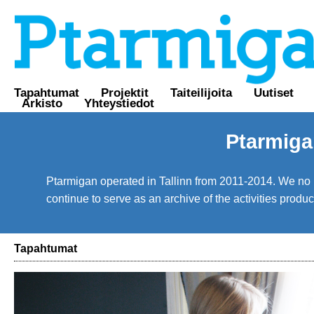
Tapahtumat
Projektit
Taiteilijoita
Uutiset
Arkisto
Yhteystiedot
Ptarmiga
Ptarmigan operated in Tallinn from 2011-2014. We no lo
continue to serve as an archive of the activities prod
Tapahtumat